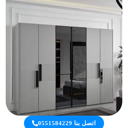
اتصل بنا 0551584229